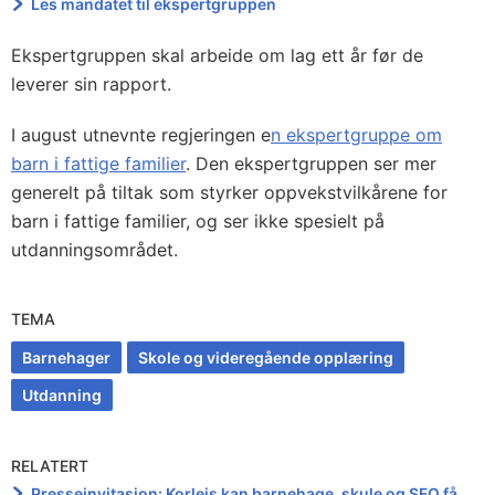
Les mandatet til ekspertgruppen
Ekspertgruppen skal arbeide om lag ett år før de
leverer sin rapport.
I august utnevnte regjeringen e
n ekspertgruppe om
barn i fattige familier
. Den ekspertgruppen ser mer
generelt på tiltak som styrker oppvekstvilkårene for
barn i fattige familier, og ser ikke spesielt på
utdanningsområdet.
TEMA
Barnehager
Skole og videregående opplæring
Utdanning
RELATERT
Presseinvitasjon: Korleis kan barnehage, skule og SFO få