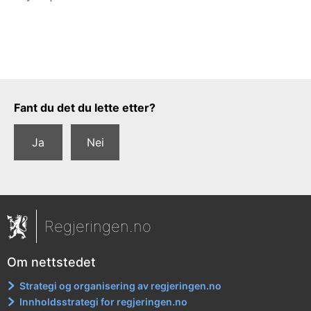
Tilbakemeldingsskjema
Fant du det du lette etter?
Ja
Nei
Regjeringen.no
Om nettstedet
Strategi og organisering av regjeringen.no
Innholdsstrategi for regjeringen.no