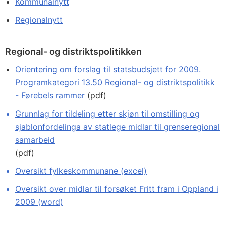
Kommunalnytt
Regionalnytt
Regional- og distriktspolitikken
Orientering om forslag til statsbudsjett for 2009.
Programkategori 13.50 Regional- og distriktspolitikk
- Førebels rammer
(pdf)
Grunnlag for tildeling etter skjøn til omstilling og
sjablonfordelinga av statlege midlar til grenseregional
samarbeid
(pdf)
Oversikt fylkeskommunane (excel)
Oversikt over midlar til forsøket Fritt fram i Oppland i
2009 (word)